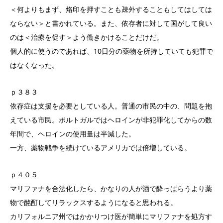
＜何よりもまず、烙印を押すことも疎外することもしてはしては
ならない＞と書かれている。また、依存者に対して国がして良い
のは＜治療を促す＞よう働きかけることだけだ。
個人的に使うのであれば、10日分の薬物を所持していても犯罪で
はなくなった。
ｐ３８３
依存症は支援を必要としている人。普通の市民の中の、問題を抱
えている市民。ポルトガルではヘロインが非犯罪化してからの数
年間で、ヘロインの使用量は半減した。
一方、薬物戦争を続けているアメリカでは倍増している。
ｐ４０５
マリファナを合法化したら、かなりの人が酒で酔っぱらうより薬
物で酩酊してリラックスするようになると思われる。
カリフォルニア州ではかかりつけ医が簡単にマリファナを処方す