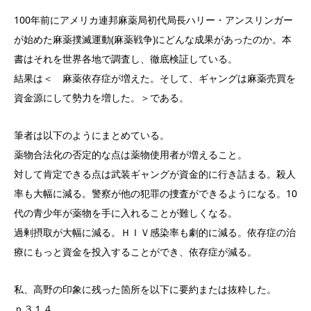
100年前にアメリカ連邦麻薬局初代局長ハリー・アンスリンガー
が始めた麻薬撲滅運動(麻薬戦争)にどんな成果があったのか。本
書はそれを世界各地で調査し、徹底検証している。
結果は＜ 麻薬依存症が増えた。そして、ギャングは麻薬売買を
資金源にして勢力を増した。＞である。
筆者は以下のようにまとめている。
薬物合法化の否定的な点は薬物使用者が増えること。
対して肯定できる点は武装ギャングが資金的に行き詰まる。殺人
率も大幅に減る。警察が他の犯罪の捜査ができるようになる。10
代の青少年が薬物を手に入れることが難しくなる。
過剰摂取が大幅に減る。ＨＩＶ感染率も劇的に減る。依存症の治
療にもっと資金を投入することができ、依存症が減る。
私、高野の印象に残った箇所を以下に要約または抜粋した。
ｐ３１４