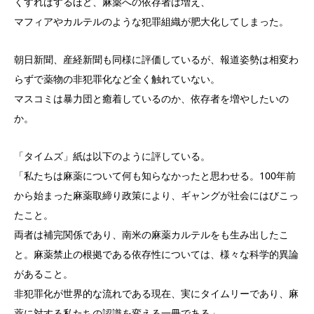
くすればするほど、麻薬への依存者は増え、
マフィアやカルテルのような犯罪組織が肥大化してしまった。
朝日新聞、産経新聞も同様に評価しているが、報道姿勢は相変わ
らずで薬物の非犯罪化など全く触れていない。
マスコミは暴力団と癒着しているのか、依存者を増やしたいの
か。
「タイムズ」紙は以下のように評している。
「私たちは麻薬について何も知らなかったと思わせる。100年前
から始まった麻薬取締り政策により、ギャングが社会にはびこっ
たこと。
両者は補完関係であり、南米の麻薬カルテルをも生み出したこ
と。麻薬禁止の根拠である依存性については、様々な科学的異論
があること。
非犯罪化が世界的な流れである現在、実にタイムリーであり、麻
薬に対する私たちの認識を変える一冊である」