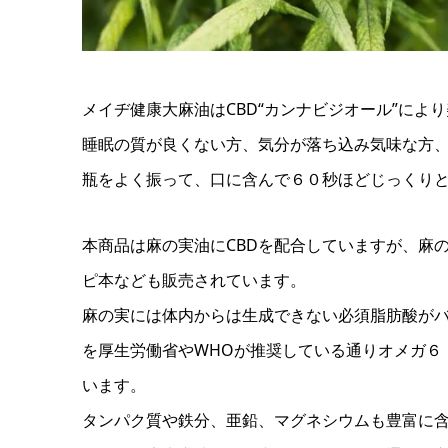
メイヂ健康大麻油はCBD“カンナビジオール”によ
睡眠の質が良くない方、気分が落ち込み気味な方
瓶をよく振って、口に含んで６０秒ほどじっくり
本商品は麻の実油にCBDを配合していますが、麻
ピ本なども販売されています。
麻の実には体内からは生成できない必須脂肪酸が
を厚生労働省やWHOが推奨している通りオメガ６
います。
タンパク質や鉄分、亜鉛、マグネシウムも豊富に