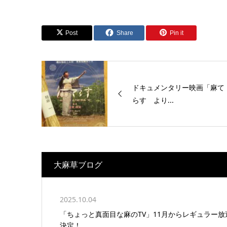
Post
Share
Pin it
ドキュメンタリー映画「麻て
らす より...
大麻草ブログ
2025.10.04
「ちょっと真面目な麻のTV」11月からレギュラー放
決定！