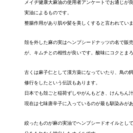
メイヂ健康大麻油の使用者アンケートでお通じが
実油によるものです。
整腸作用があり肌や髪を美しくすると言われてい
殻を外した麻の実はヘンプシードナッツの名で販
が、キムチとの相性が良いです。酸味にコクとま
古くは麻子仁として漢方薬になっていたり、鳥の
修行をしたという伝説もあります。
日本でも殻ごと稲荷ずしやがんもどき、けんちん
現在は七味唐辛子に入っているのが最も馴染みが
絞ったものが麻の実油でヘンプシードオイルとし