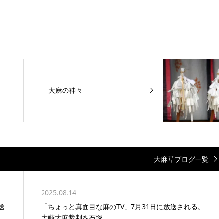
大麻の神々
大麻草ブログ一覧
2025.08.14
送
「ちょっと真面目な麻のTV」7月31日に放送される。
大藪大麻裁判を石塚...