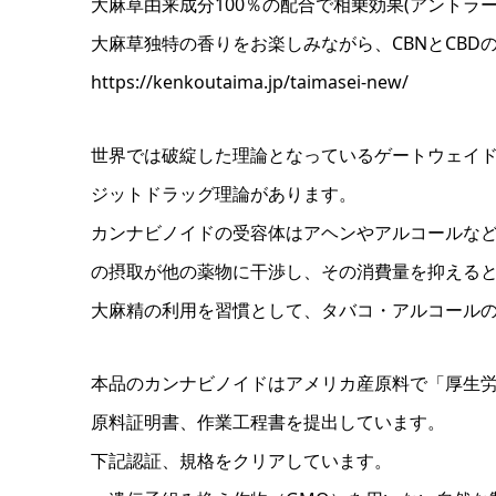
大麻草由来成分100％の配合で相乗効果(アントラ
大麻草独特の香りをお楽しみながら、CBNとCB
https://kenkoutaima.jp/taimasei-new/
世界では破綻した理論となっているゲートウェイ
ジットドラッグ理論があります。
カンナビノイドの受容体はアヘンやアルコールな
の摂取が他の薬物に干渉し、その消費量を抑える
大麻精の利用を習慣として、タバコ・アルコール
本品のカンナビノイドはアメリカ産原料で「厚生労
原料証明書、作業工程書を提出しています。
下記認証、規格をクリアしています。