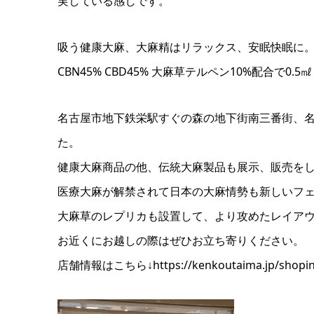
実している感じです。
吸う健康大麻、大麻精はリラックス、安眠快眠に
CBN45% CBD45% 大麻草テルペン10%配合で0.5
名古屋市地下鉄栄駅すぐの森の地下街南三番街、名
た。
健康大麻商品の他、伝統大麻製品も展示、販売を
医療大麻が解禁されて日本の大麻情勢も新しいフ
大麻草のレプリカも設置して、より攻めたレイア
お近くにお越しの際はぜひお立ち寄りください。
店舗情報はこちら↓https://kenkoutaima.jp/shopin