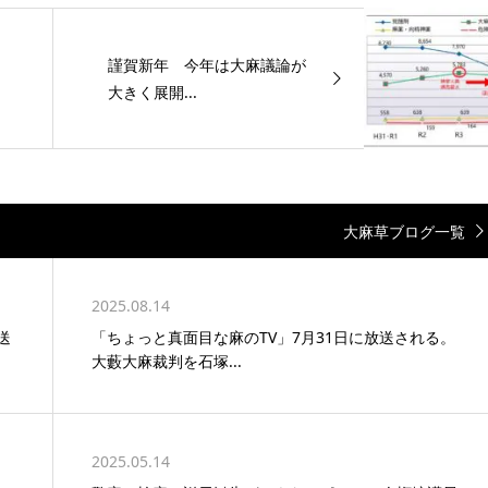
謹賀新年 今年は大麻議論が
大きく展開...
大麻草ブログ一覧
2025.08.14
送
「ちょっと真面目な麻のTV」7月31日に放送される。
大藪大麻裁判を石塚...
2025.05.14