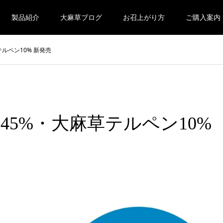
製品紹介
大麻草ブログ
お召上がり方
ご購入案内
テルペン10% 新発売
BD45%・大麻草テルペン10%