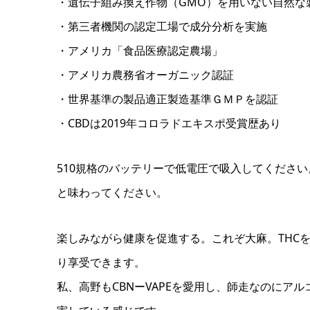
・遺伝子組み換え作物（GMO）を用いない自然な
・第三者機関の認定工場で成分分析を実施
・アメリカ「食品医療認定農場」
・アメリカ農務省オーガニック認証
・世界基準の製品適正製造基準ＧＭＰを認証
・CBDは2019年コロラドエキスポ受賞歴あり
510規格のバッテリーで低電圧で吸入してくださ
と味わってください。
楽しみながら健康を促進する。これぞ大麻。THC
り享受できます。
私、高野もCBNーVAPEを愛用し、師走なのにア