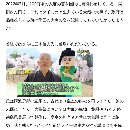
2022年5月、100万本の大麻の苗を国民に無料配布している。高
樹さん曰く、それはタイに元々生えている天然の大麻で、政府は
品種改良する前の母国の大麻の姿を記憶してもらいたかったよう
だ。
番組ではさらに三木信夫氏に登場いただいている。
氏は阿波忌部の直系で、古代より皇室の祭祀を司ってきた一族の
末裔に当たり、大嘗祭においては大麻の織物、麁服(あらたえ)を
徳島県美馬市で製作し、皇室の担当者と共に大嘗殿に直々に納
め、式も執り行った。4年前にメイヂ健康大麻油が講演会を主催