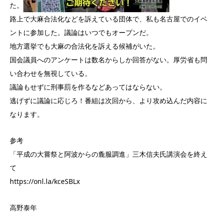
た。
路上で大麻合法化などを訴えている団体で、私も名古屋でのイベ
ントに参加した。議論はいつでもオープンだ。
地方選挙でも大麻の合法化を訴える候補がいた。
国会議員へのアンケートは数名からしか回答がない。厚労省も問
い合わせを無視している。
議論もせずに刑事罰を作るなどあってはならない。
逃げずに議論に応じろ！番組は次回から、より攻め込んだ内容に
なります。
参考
「平成の大嘗祭と阿波からの麁服調進」三木信夫氏講演会を終え
て
https://onl.la/kceSBLx
高野泰年