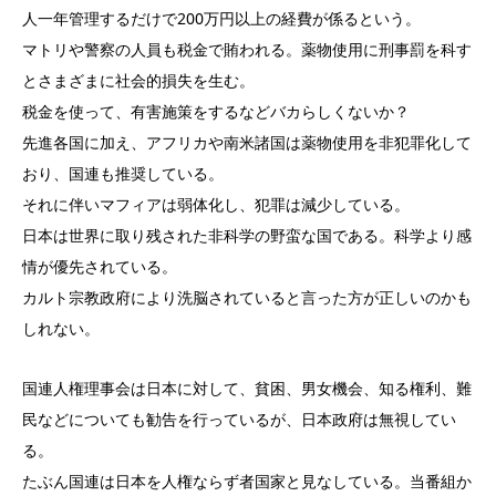
人一年管理するだけで200万円以上の経費が係るという。
マトリや警察の人員も税金で賄われる。薬物使用に刑事罰を科す
とさまざまに社会的損失を生む。
税金を使って、有害施策をするなどバカらしくないか？
先進各国に加え、アフリカや南米諸国は薬物使用を非犯罪化して
おり、国連も推奨している。
それに伴いマフィアは弱体化し、犯罪は減少している。
日本は世界に取り残された非科学の野蛮な国である。科学より感
情が優先されている。
カルト宗教政府により洗脳されていると言った方が正しいのかも
しれない。
国連人権理事会は日本に対して、貧困、男女機会、知る権利、難
民などについても勧告を行っているが、日本政府は無視してい
る。
たぶん国連は日本を人権ならず者国家と見なしている。当番組か