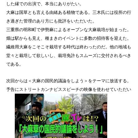
した縁での出演で、本当にありがたい。
大麻は国草とも言える由緒ある植物である。三木氏には役所の行
き過ぎた管理のあり方にも批評をいただいた。
三重県の明和町で伊勢麻によるオープンな大麻栽培が始まった。
畑は駅からも見え、種まきのイベントに多数の招待客を迎えた。
繊維用大麻をこそこそ栽培する時代は終わったのだ。他の地域も
堂々と栽培して欲しいし、栽培免許もスムーズに交付されるべき
である。
次回からは＜大麻の国民的議論をしよう＞をテーマに放送する。
予告にストリートカンナビススピーチの映像を使わせていただい