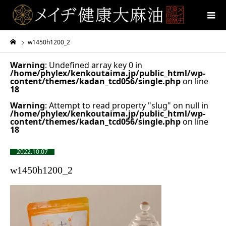
w1450h1200_2
Warning
: Undefined array key 0 in
/home/phylex/kenkoutaima.jp/public_html/wp-
content/themes/kadan_tcd056/single.php
on line
18
Warning
: Attempt to read property "slug" on null in
/home/phylex/kenkoutaima.jp/public_html/wp-
content/themes/kadan_tcd056/single.php
on line
18
2022.10.07
w1450h1200_2