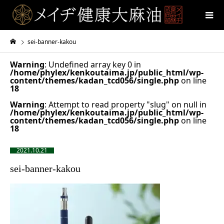
sei-banner-kakou
Warning
: Undefined array key 0 in
/home/phylex/kenkoutaima.jp/public_html/wp-
content/themes/kadan_tcd056/single.php
on line
18
Warning
: Attempt to read property "slug" on null in
/home/phylex/kenkoutaima.jp/public_html/wp-
content/themes/kadan_tcd056/single.php
on line
18
2021.10.21
sei-banner-kakou