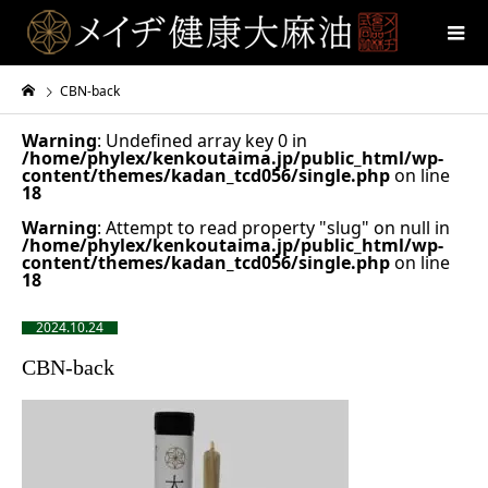
CBN-back
Warning
: Undefined array key 0 in
/home/phylex/kenkoutaima.jp/public_html/wp-
content/themes/kadan_tcd056/single.php
on line
18
Warning
: Attempt to read property "slug" on null in
/home/phylex/kenkoutaima.jp/public_html/wp-
content/themes/kadan_tcd056/single.php
on line
18
2024.10.24
CBN-back