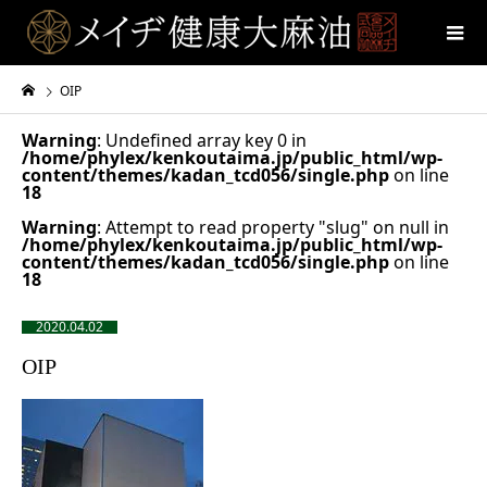
OIP
Warning
: Undefined array key 0 in
/home/phylex/kenkoutaima.jp/public_html/wp-
content/themes/kadan_tcd056/single.php
on line
18
Warning
: Attempt to read property "slug" on null in
/home/phylex/kenkoutaima.jp/public_html/wp-
content/themes/kadan_tcd056/single.php
on line
18
2020.04.02
OIP