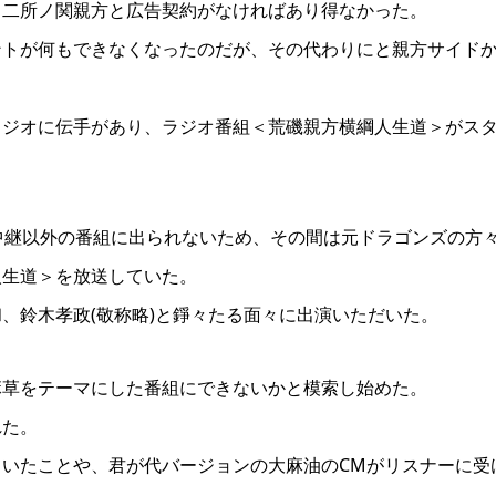
と二所ノ関親方と広告契約がなければあり得なかった。
ントが何もできなくなったのだが、その代わりにと親方サイド
ラジオに伝手があり、ラジオ番組＜荒磯親方横綱人生道＞がス
中継以外の番組に出られないため、その間は元ドラゴンズの方
人生道＞を放送していた。
、鈴木孝政(敬称略)と錚々たる面々に出演いただいた。
麻草をテーマにした番組にできないかと模索し始めた。
れた。
いたことや、君が代バージョンの大麻油のCMがリスナーに受