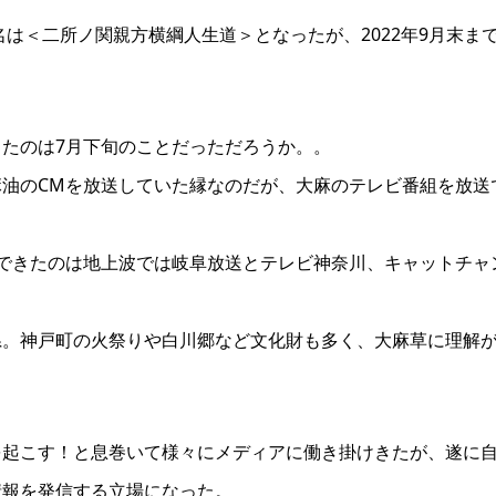
名は＜二所ノ関親方横綱人生道＞となったが、2022年9月末ま
たのは7月下旬のことだっただろうか。。
油のCMを放送していた縁なのだが、大麻のテレビ番組を放送
できたのは地上波では岐阜放送とテレビ神奈川、キャットチャ
県。神戸町の火祭りや白川郷など文化財も多く、大麻草に理解
を起こす！と息巻いて様々にメディアに働き掛けきたが、遂に
情報を発信する立場になった。