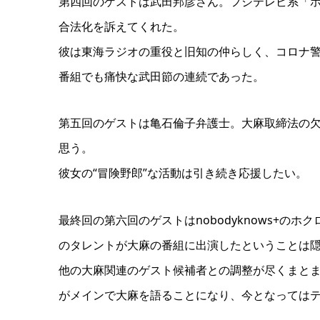
第四回のゲストは武田邦彦さん。フジテレビ系「ホ
合法化を訴えてくれた。
彼は東海ラジオの重役と旧知の仲らしく、コロナ
番組でも痛快な武田節の連続であった。
第五回のゲストは亀石倫子弁護士。大麻取締法の
思う。
彼女の“冒険野郎”な活動は引き続き応援したい。
最終回の第六回のゲストはnobodyknows+
のタレントが大麻の番組に出演したということは
他の大麻関連のゲスト候補者との調整が尽くまと
がメインで大麻を語ることになり、今となっては