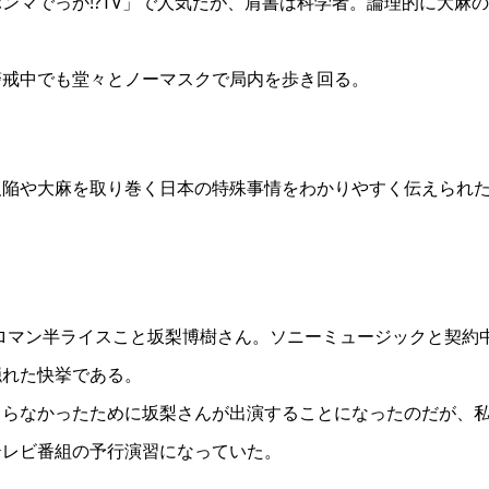
ンマでっか!?TV」で人気だが、肩書は科学者。論理的に大麻の
警戒中でも堂々とノーマスクで局内を歩き回る。
欠陥や大麻を取り巻く日本の特殊事情をわかりやすく伝えられ
のホクロマン半ライスこと坂梨博樹さん。ソニーミュージックと契約
隠れた快挙である。
まらなかったために坂梨さんが出演することになったのだが、
テレビ番組の予行演習になっていた。