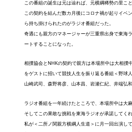
この番組の誕生は元は辿れば、元横綱稀勢の里こ
この契約を結んだ数カ月後にコロナ禍が起りイベ
ら持ち掛けられたのがラジオ番組だった。
奇遇にも親方のマネージャーが三重県出身で東海
ートすることになった。
相撲協会とNHKの契約で親方は本場所中は大相撲
をゲストに招いて競技人生を振り返る番組＜野球
山崎武司、森野将彦、山本昌、岩瀬仁紀、井端弘和
ラジオ番組を一年続けたところで、本場所中は大
そしてこの果敢な挑戦を東海ラジオが承諾してく
私が＜二所ノ関親方横綱人生道＞に月一回出演して