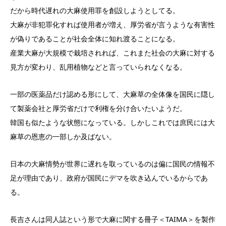
だから時代遅れの大麻使用罪を創設しようとしてる。
大麻が非犯罪化すれば使用者が増え、厚労省が言うような有害性
が偽りであることが社会全体に知れ渡ることになる。
産業大麻が大規模で栽培されれば、これまた社会の大麻に対する
見方が変わり、乱用植物などと言っていられなくなる。
一部の医薬品だけ認める形にして、大麻草の全体像を国民に隠し
て製薬会社と厚労省だけで利権を分け合いたいようだ。
韓国も似たような状態になっている。しかしこれでは庶民には大
麻草の恩恵の一部しか及ばない。
日本の大麻情勢が世界に遅れを取っているのは偏に国民の情報不
足が理由であり、政府が国民にデマを吹き込んでいるからであ
る。
長吉さんは同人誌という形で大麻に関する冊子＜TAIMA＞を製作