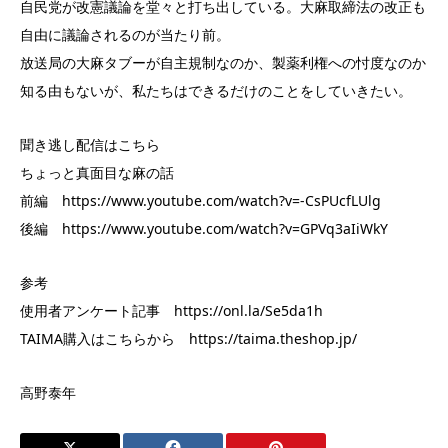
自民党が改憲議論を堂々と打ち出している。大麻取締法の改正も
自由に議論されるのが当たり前。
放送局の大麻タブーが自主規制なのか、製薬利権への忖度なのか
知る由もないが、私たちはできるだけのことをしていきたい。
聞き逃し配信はこちら
ちょっと真面目な麻の話
前編 https://www.youtube.com/watch?v=-CsPUcfLUlg
後編 https://www.youtube.com/watch?v=GPVq3aIiWkY
参考
使用者アンケート記事 https://onl.la/Se5da1h
TAIMA購入はこちらから https://taima.theshop.jp/
高野泰年