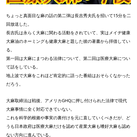
ちょっと真面目な麻の話の第二弾は長吉秀夫氏を招いて15分を二
回放送した。
長吉氏は永らく大麻に関わる活動をされていて、実はメイヂ健康
大麻油のネーミングも健康大麻と題した彼の著書から拝借してい
る。
第一回は大麻にまつわる法律について、第二回は医療大麻につい
て話をしている。
地上波で大麻をこれほど肯定的に語った番組はおそらくなかった
だろう。
大麻取締法は戦後、アメリカGHQに押し付けられた法律で現代
大麻事情に全く対応できていない。
これを科学的根拠や事実の裏付けを元に直していくべきだが、ど
うも日本政府は医療大麻だけを認めて産業大麻も嗜好大麻も認め
ない方向に進んでいる。