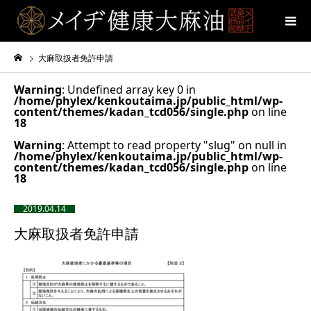
大麻取扱者免許申請
Warning
: Undefined array key 0 in
/home/phylex/kenkoutaima.jp/public_html/wp-
content/themes/kadan_tcd056/single.php
on line
18
Warning
: Attempt to read property "slug" on null in
/home/phylex/kenkoutaima.jp/public_html/wp-
content/themes/kadan_tcd056/single.php
on line
18
2019.04.14
大麻取扱者免許申請