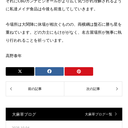
それにCBDカンナビジオールがより広く気づかれ理解されるよう
に私達メイヂ食品は今後も前進してしていきます。
今場所は大関陣に休場が相次ぐものの、両横綱は盤石に勝ち星を
重ねています。どの力士にもけががなく、名古屋場所が無事に執
り行われることを祈っています。
高野泰年
大麻草ブログ
大麻草ブログ一覧
2025.10.04