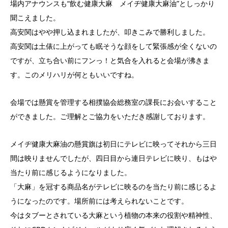
場内アナウンスも“飲む健康大麻 メイヂ健康大麻油”としっかり
聞こえました。
高安関はやや押し込まれましたが、叩きこみで勝利しました。
高安関は土俵に上がっても眠そうな顔をして緊張感が全くないの
ですが、立ち合い前にフンっ！と気合を入れると会場が沸きま
す。このメリハリが何ともいいですね。
会場では懸賞を管理する相撲協会総務室の課長にお会いすること
ができました。ご理解とご協力をいただき感謝しております。
メイヂ健康大麻油の懸賞旗は初日にテレビに映ってそれから三日
間は映りませんでしたが、四日目から連日テレビに映り、もはや
当たり前に感じるようになりました。
「大麻」を冠する商品名がテレビに映るのを当たり前に感じるよ
うになったのです。場所前には考えられないことです。
今はタブーとされている大麻という植物の本来の役割や精神性、