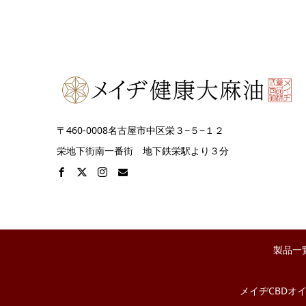
〒460-0008名古屋市中区栄３−５−１２
栄地下街南一番街 地下鉄栄駅より３分
製品一
メイヂCBDオ