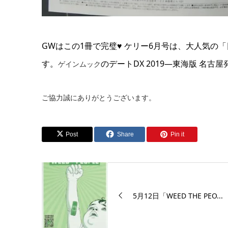
GWはこの1冊で完璧♥ ケリー6月号は、大人気
す。
のデートDX 2019―東海版 名
ゲインムック
ご協力誠にありがとうございます。
Post
Share
Pin it
5月12日「WEED THE PEO...