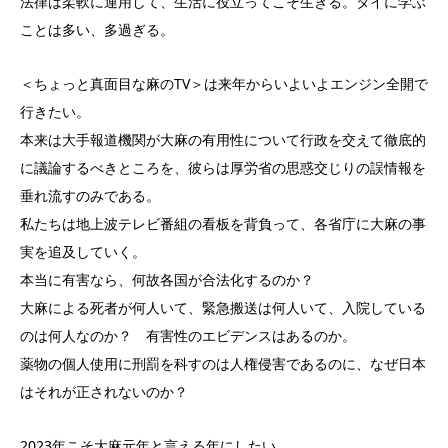
法律は柔軟に運用して、生活に役立ってこそ生きる。タイに学ぶ
ことは多い、多過ぎる。
＜ちょっと真面目な麻のTV＞は来年からいよいよエンジン全開で
行きたい。
本来は大手報道機関が大麻の有用性について行政を交えて徹底的
に議論するべきところを、彼らは厚労省の思惑交じりの誤情報を
垂れ流すのみである。
私たちは地上波テレビ番組の看板を背負って、各省庁に大麻の事
実を追及していく。
本当に有害なら、何故各国が合法化するのか？
大麻による死者が何人いて、緊急搬送は何人いて、入院している
のは何人なのか？ 有害性のエビデンスはあるのか。
薬物の個人使用に刑罰を科すのは人権侵害であるのに、なぜ日本
はそれが正されないのか？
2023年こそ大麻元年と言える年にしたい。