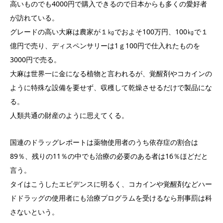
高いものでも4000円で購入できるので日本からも多くの愛好者
が訪れている。
グレードの高い大麻は農家が１㎏でおよそ100万円、100㎏で１
億円で売り、ディスペンサリーは1ｇ100円で仕入れたものを
3000円で売る。
大麻は世界一に金になる植物と言われるが、覚醒剤やコカインの
ように特殊な設備を要せず、収穫して乾燥させるだけで製品にな
る。
人類共通の財産のように思えてくる。
国連のドラッグレポートは薬物使用者のうち依存症の割合は
89％、残りの11％の中でも治療の必要のある者は16％ほどだと
言う。
タイはこうしたエビデンスに明るく、コカインや覚醒剤などハー
ドドラッグの使用者にも治療プログラムを受けるなら刑事罰は科
さないという。