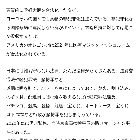
実質的に嗜好大麻を合法化したタイ。
ヨーロッパの国々でも薬物の非犯罪化は進んでいる。非犯罪化な
ら国際条約に違反しない所がポイント。末端所持に対しては罰金
か没収するだけ。
アメリカのオレゴン州は2021年に医療マジックマッシュルーム
が合法化されている。
日本には誰も守らない法律、死んだ法律がたくさんある。道路交
通法や軽犯罪法、賭博罪など。
道端に唾を吐く、バットを車にしまっておく、焚火、割り込み、
のぞき見、配達員に嘘の道を教えるなどは軽犯罪法違反。
パチンコ、競馬、競輪、競艇、宝くじ、オートレース、宝くじ
ロト totoなど行政が賭博罪を犯しまくっている。
2020年には黒川弘務、当時東京高検検事長の賭けマージャン事
件があった。