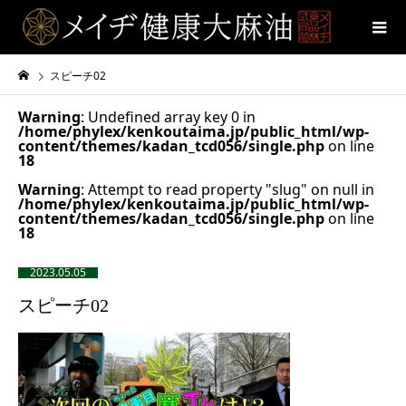
スピーチ02
Warning
: Undefined array key 0 in
/home/phylex/kenkoutaima.jp/public_html/wp-
content/themes/kadan_tcd056/single.php
on line
18
Warning
: Attempt to read property "slug" on null in
/home/phylex/kenkoutaima.jp/public_html/wp-
content/themes/kadan_tcd056/single.php
on line
18
2023.05.05
スピーチ02