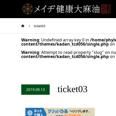
ticket03
Warning
: Undefined array key 0 in
/home/phyle
content/themes/kadan_tcd056/single.php
on 
Warning
: Attempt to read property "slug" on nu
content/themes/kadan_tcd056/single.php
on 
ticket03
2019.09.13