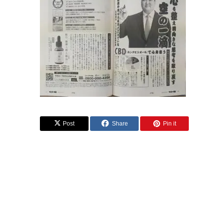
Post
Share
Pin it