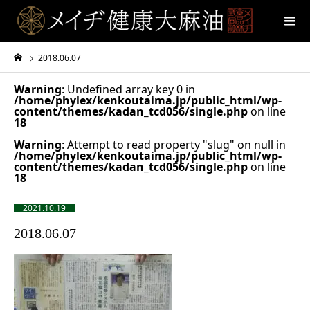
2018.06.07
Warning
: Undefined array key 0 in
/home/phylex/kenkoutaima.jp/public_html/wp-
content/themes/kadan_tcd056/single.php
on line
18
Warning
: Attempt to read property "slug" on null in
/home/phylex/kenkoutaima.jp/public_html/wp-
content/themes/kadan_tcd056/single.php
on line
18
2021.10.19
2018.06.07