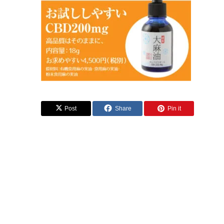
Post
Share
Pin it