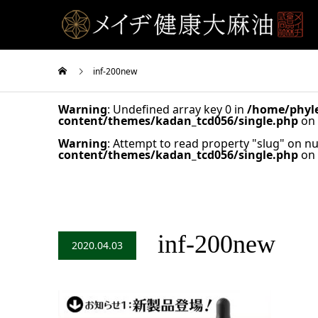
inf-200new
Warning
: Undefined array key 0 in
/home/phyle
content/themes/kadan_tcd056/single.php
on 
Warning
: Attempt to read property "slug" on nu
content/themes/kadan_tcd056/single.php
on 
inf-200new
2020.04.03