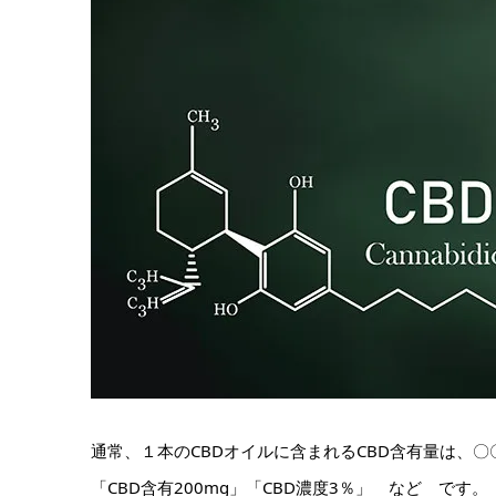
通常、１本のCBDオイルに含まれるCBD含有量は、〇
「CBD含有200mg」「CBD濃度3％」 など です。