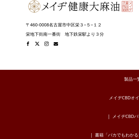
〒460-0008名古屋市中区栄３−５−１２
栄地下街南一番街 地下鉄栄駅より３分
製品一
メイヂCBDオ
メイヂCBD
書籍「バカでもわかる