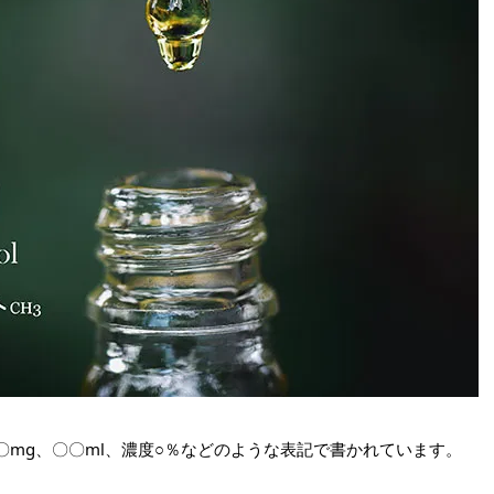
〇mg、〇〇ml、濃度○％などのような表記で書かれています。