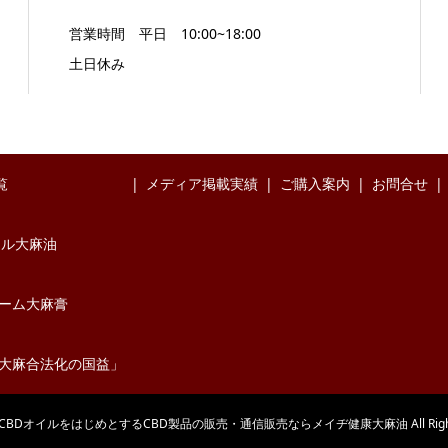
営業時間 平日 10:00~18:00
土日休み
覧
メディア掲載実績
ご購入案内
お問合せ
イル大麻油
バーム大麻膏
大麻合法化の国益」
t © CBDオイルをはじめとするCBD製品の販売・通信販売ならメイヂ健康大麻油 All Rights 