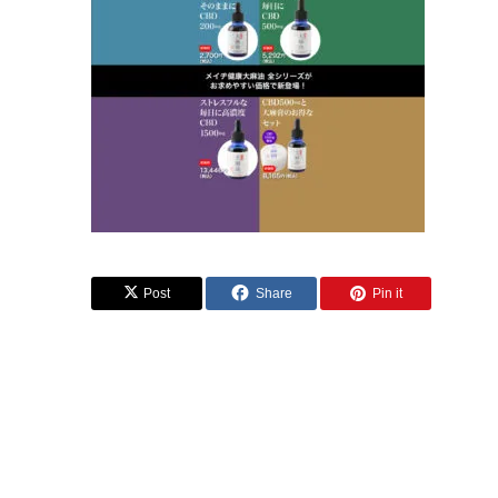
Post
Share
Pin it