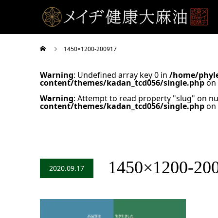
1450×1200-200917
Warning
: Undefined array key 0 in
/home/phyle
content/themes/kadan_tcd056/single.php
on 
Warning
: Attempt to read property "slug" on nu
content/themes/kadan_tcd056/single.php
on 
1450×1200-20
2020.09.17