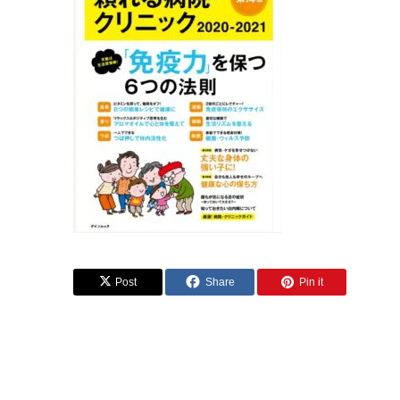
Post
Share
Pin it