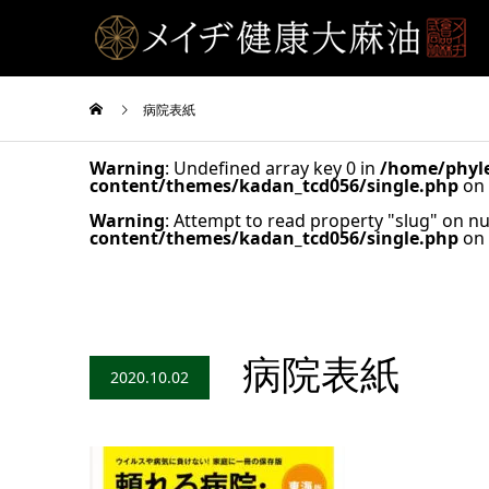
病院表紙
Warning
: Undefined array key 0 in
/home/phyle
content/themes/kadan_tcd056/single.php
on 
Warning
: Attempt to read property "slug" on nu
content/themes/kadan_tcd056/single.php
on 
病院表紙
2020.10.02