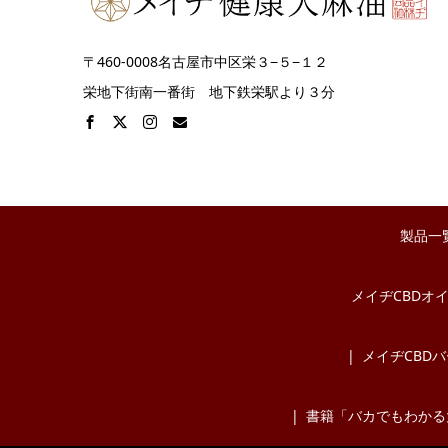
〒460-0008名古屋市中区栄３−５−１２
栄地下街南一番街 地下鉄栄駅より３分
製品一
メイヂCBDオ
メイヂCBD
書籍「バカでもわかる